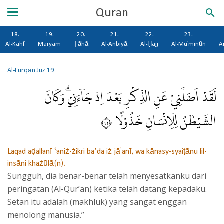
Quran
18.
19.
20.
21.
22.
23.
Al-Kahf
Maryam
Ṭāhā
Al-Anbiyā
Al-Ḥajj
Al-Mu'minūn
A
Al-Furqān
Juz 19
لَقَدْ اَضَلَّنِيْ عَنِ الذِّكْرِ بَعْدَ اِذْ جَاۤءَنِيْۗ وَكَانَ
الشَّيْطٰنُ لِلْاِنْسَانِ خَذُوْلًا ٢٩
Laqad aḍallanī ‘aniż-żikri ba‘da iż jā'anī, wa kānasy-syaiṭānu lil-
insāni khażūlā(n).
Sungguh, dia benar-benar telah menyesatkanku dari
peringatan (Al-Qur’an) ketika telah datang kepadaku.
Setan itu adalah (makhluk) yang sangat enggan
menolong manusia.”