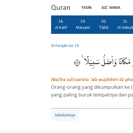
Quran
YASIN
JUZ 'AMMA
18.
19.
20.
21.
Al-Kahf
Maryam
Ṭāhā
Al-Anbiy
Al-Furqān
Juz 19
َّكَانًا وَّاَضَلُّ سَبِيْلًا ࣖ ٣٤
Allażīna yuḥsyarūna ‘alā wujūhihim ilā jah
Orang-orang yang dikumpulkan ke (n
yang paling buruk tempatnya dan pal
Sebelumnya