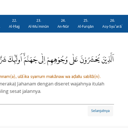
22.
23.
24.
25.
26.
ā
Al-Ḥajj
Al-Mu'minūn
An-Nūr
Al-Furqān
Asy-Syu‘arā'
اَلَّذِيْنَ يُحْشَرُوْنَ عَلٰى وُجُوْهِهِمْ اِلٰى جَهَنَّمَۙ اُولٰۤىِٕكَ شَرٌّ م
annam(a), ulā'ika syarrum makānaw wa aḍallu sabīlā(n).
eraka) Jahanam dengan diseret wajahnya itulah
ing sesat jalannya.
Selanjutnya