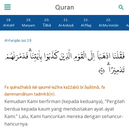
Quran
18.
19.
20.
21.
22.
23.
Al-Kahf
Maryam
Ṭāhā
Al-Anbiyā
Al-Ḥajj
Al-Mu'minūn
A
Al-Furqān
Juz 19
فَقُلْنَا اذْهَبَآ اِلَى الْقَوْمِ الَّذِيْنَ كَذَّبُوْا بِاٰيٰتِنَاۗ فَدَمَّرْنٰهُمْ
تَدْمِيْرًا ۗ ٣٦
Fa qulnażhabā ilal-qaumil-lażīna każżabū bi'āyātinā, fa
dammarnāhum tadmīrā(n).
Kemudian Kami berfirman (kepada keduanya), “Pergilah
berdua kepada kaum yang mendustakan ayat-ayat
Kami.” Lalu, Kami hancurkan mereka dengan sehancur-
hancurnya.