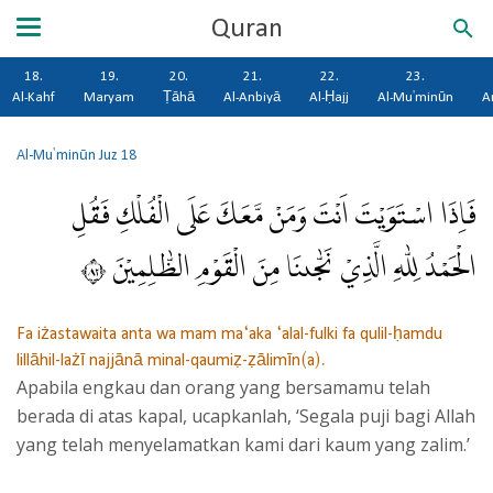
Quran
18.
19.
20.
21.
22.
23.
Al-Kahf
Maryam
Ṭāhā
Al-Anbiyā
Al-Ḥajj
Al-Mu'minūn
A
Al-Mu'minūn
Juz 18
فَاِذَا اسْتَوَيْتَ اَنْتَ وَمَنْ مَّعَكَ عَلَى الْفُلْكِ فَقُلِ
الْحَمْدُ لِلّٰهِ الَّذِيْ نَجّٰىنَا مِنَ الْقَوْمِ الظّٰلِمِيْنَ ٢٨
Fa iżastawaita anta wa mam ma‘aka ‘alal-fulki fa qulil-ḥamdu
lillāhil-lażī najjānā minal-qaumiẓ-ẓālimīn(a).
Apabila engkau dan orang yang bersamamu telah
berada di atas kapal, ucapkanlah, ‘Segala puji bagi Allah
yang telah menyelamatkan kami dari kaum yang zalim.’