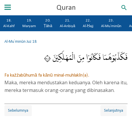
Quran
18.
19.
20.
21.
22.
23.
Al-Kahf
Maryam
Ṭāhā
Al-Anbiyā
Al-Ḥajj
Al-Mu'minūn
A
Al-Mu'minūn
Juz 18
فَكَذَّبُوْهُمَا فَكَانُوْا مِنَ الْمُهْلَكِيْنَ ٤٨
Fa każżabūhumā fa kānū minal-muhlakīn(a).
Maka, mereka mendustakan keduanya. Oleh karena itu,
mereka termasuk orang-orang yang dibinasakan.
Sebelumnya
Selanjutnya