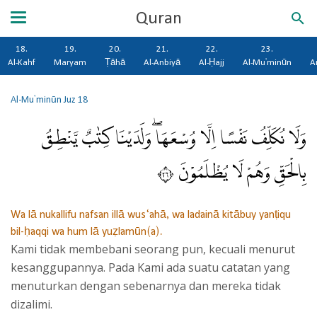
Quran
18.
19.
20.
21.
22.
23.
Al-Kahf
Maryam
Ṭāhā
Al-Anbiyā
Al-Ḥajj
Al-Mu'minūn
A
Al-Mu'minūn
Juz 18
وَلَا نُكَلِّفُ نَفْسًا اِلَّا وُسْعَهَاۖ وَلَدَيْنَا كِتٰبٌ يَّنْطِقُ
بِالْحَقِّ وَهُمْ لَا يُظْلَمُوْنَ ٦٢
Wa lā nukallifu nafsan illā wus‘ahā, wa ladainā kitābuy yanṭiqu
bil-ḥaqqi wa hum lā yuẓlamūn(a).
Kami tidak membebani seorang pun, kecuali menurut
kesanggupannya. Pada Kami ada suatu catatan yang
menuturkan dengan sebenarnya dan mereka tidak
dizalimi.