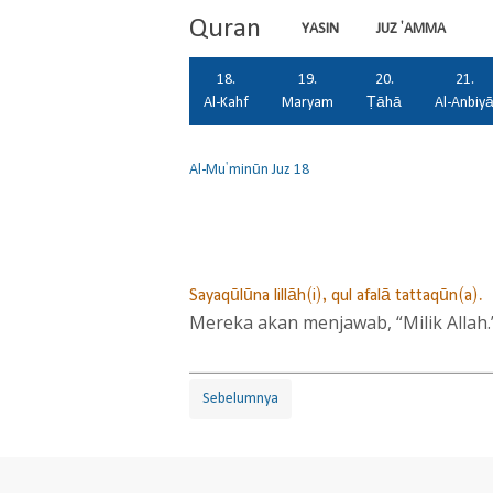
Quran
YASIN
JUZ 'AMMA
18.
19.
20.
21.
Al-Kahf
Maryam
Ṭāhā
Al-Anbiy
Al-Mu'minūn
Juz 18
Sayaqūlūna lillāh(i), qul afalā tattaqūn(a).
Mereka akan menjawab, “Milik Allah.
Sebelumnya