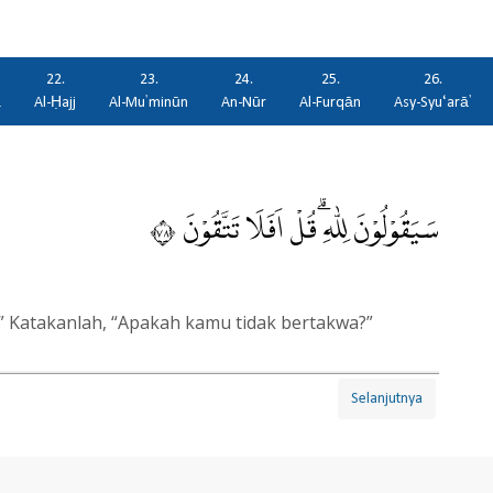
22.
23.
24.
25.
26.
ā
Al-Ḥajj
Al-Mu'minūn
An-Nūr
Al-Furqān
Asy-Syu‘arā'
سَيَقُوْلُوْنَ لِلّٰهِ ۗقُلْ اَفَلَا تَتَّقُوْنَ ٨٧
” Katakanlah, “Apakah kamu tidak bertakwa?”
Selanjutnya