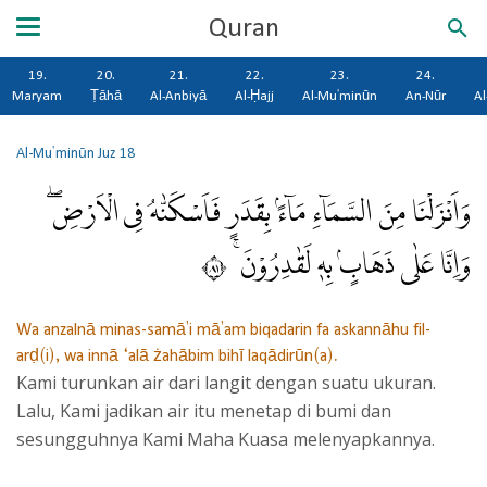
Quran
19.
20.
21.
22.
23.
24.
Maryam
Ṭāhā
Al-Anbiyā
Al-Ḥajj
Al-Mu'minūn
An-Nūr
Al
Al-Mu'minūn
Juz 18
وَاَنْزَلْنَا مِنَ السَّمَاۤءِ مَاۤءًۢ بِقَدَرٍ فَاَسْكَنّٰهُ فِى الْاَرْضِۖ
وَاِنَّا عَلٰى ذَهَابٍۢ بِهٖ لَقٰدِرُوْنَ ۚ ١٨
Wa anzalnā minas-samā'i mā'am biqadarin fa askannāhu fil-
arḍ(i), wa innā ‘alā żahābim bihī laqādirūn(a).
Kami turunkan air dari langit dengan suatu ukuran.
Lalu, Kami jadikan air itu menetap di bumi dan
sesungguhnya Kami Maha Kuasa melenyapkannya.