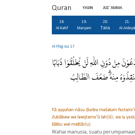
Quran
YASIN
JUZ 'AMMA
18.
19.
20.
21.
Al-Kahf
Maryam
Ṭāhā
Al-Anbiy
Al-Ḥajj
Juz 17
عُوْنَ مِنْ دُوْنِ اللّٰهِ لَنْ يَّخْلُقُوْا ذُبَابًا
سْتَنْقِذُوْهُ مِنْهُۗ ضَعُفَ الطَّالِبُ
Yā ayyuhan-nāsu ḍuriba maṡalum fastami‘ū l
żubābaw wa lawijtama‘ū lah(ū), wa iy yasl
ṭālibu wal-maṭlūb(u).
Wahai manusia, suatu perumpamaan 