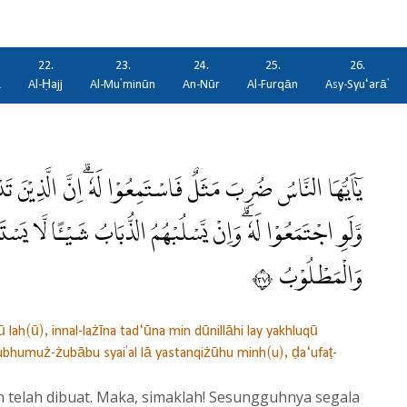
22.
23.
24.
25.
26.
ā
Al-Ḥajj
Al-Mu'minūn
An-Nūr
Al-Furqān
Asy-Syu‘arā'
يٰٓاَيُّهَا النَّاسُ ضُرِبَ مَثَلٌ فَاسْتَمِعُوْا لَهٗ ۗاِنَّ الَّذِيْنَ تَدْ
وَّلَوِ اجْتَمَعُوْا لَهٗ ۗوَاِنْ يَّسْلُبْهُمُ الذُّبَابُ شَيْـًٔا لَّا يَ
وَالْمَطْلُوْبُ ٧٣
ah(ū), innal-lażīna tad‘ūna min dūnillāhi lay yakhluqū
ubhumuż-żubābu syai'al lā yastanqiżūhu minh(u), ḍa‘ufaṭ-
telah dibuat. Maka, simaklah! Sesungguhnya segala