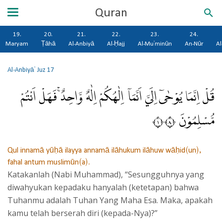
Quran
19.
20.
21.
22.
23.
24.
Maryam
Ṭāhā
Al-Anbiyā
Al-Ḥajj
Al-Mu'minūn
An-Nūr
Al
Al-Anbiyā'
Juz 17
قُلْ اِنَّمَا يُوْحٰىٓ اِلَيَّ اَنَّمَآ اِلٰهُكُمْ اِلٰهٌ وَّاحِدٌۚ فَهَلْ اَنْتُمْ
مُّسْلِمُوْنَ ١٠٨
Qul innamā yūḥā ilayya annamā ilāhukum ilāhuw wāḥid(un),
fahal antum muslimūn(a).
Katakanlah (Nabi Muhammad), “Sesungguhnya yang
diwahyukan kepadaku hanyalah (ketetapan) bahwa
Tuhanmu adalah Tuhan Yang Maha Esa. Maka, apakah
kamu telah berserah diri (kepada-Nya)?”