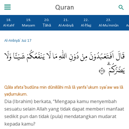
Quran
18.
19.
20.
21.
22.
23.
Al-Kahf
Maryam
Ṭāhā
Al-Anbiyā
Al-Ḥajj
Al-Mu'minūn
A
Al-Anbiyā'
Juz 17
قَالَ اَفَتَعْبُدُوْنَ مِنْ دُوْنِ اللّٰهِ مَا لَا يَنْفَعُكُمْ شَيْـًٔا وَّلَا
يَضُرُّكُمْ ۗ ٦٦
Qāla afata‘budūna min dūnillāhi mā lā yanfa‘ukum syai'aw wa lā
yaḍurrukum.
Dia (Ibrahim) berkata, “Mengapa kamu menyembah
sesuatu selain Allah yang tidak dapat memberi manfaat
sedikit pun dan tidak (pula) mendatangkan mudarat
kepada kamu?