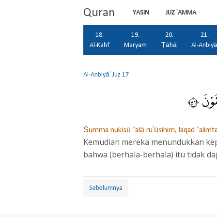
Quran
YASIN
JUZ 'AMMA
18.
19.
20.
21.
Al-Kahf
Maryam
Ṭāhā
Al-Anbiy
Al-Anbiyā'
Juz 17
وْنَ ٦٥
Ṡumma nukisū ‘alā ru'ūsihim, laqad ‘alimta
Kemudian mereka menundukkan kepala
bahwa (berhala-berhala) itu tidak da
Sebelumnya