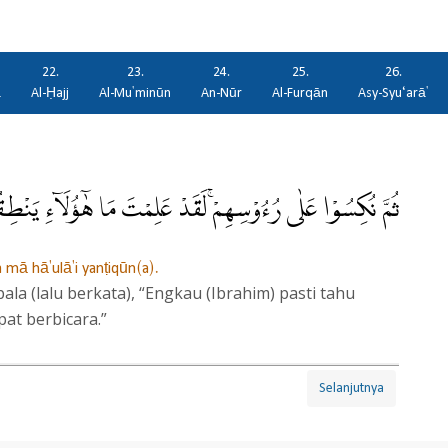
22.
23.
24.
25.
26.
ā
Al-Ḥajj
Al-Mu'minūn
An-Nūr
Al-Furqān
Asy-Syu‘arā'
ثُمَّ نُكِسُوْا عَلٰى رُءُوْسِهِمْۚ لَقَدْ عَلِمْتَ مَا هٰٓؤُلَاۤءِ يَنْطِقُ
 mā hā'ulā'i yanṭiqūn(a).
 (lalu berkata), “Engkau (Ibrahim) pasti tahu
pat berbicara.”
Selanjutnya