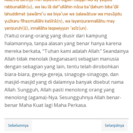
rabbunallāh(u), wa lau lā daf‘ullāhin-nāsa ba‘ḍahum biba‘ḍil
lahuddimat ṣawāmi‘u wa biya‘uw wa ṣalawātuw wa masājidu
yużkaru fīhasmullāhi kaṡīrā(n), wa layanṣurannallāhu may
yanṣuruh(ū), innallāha laqawiyyun ‘azīz(un).
(Yaitu) orang-orang yang diusir dari kampung
halamannya, tanpa alasan yang benar hanya karena
mereka berkata, “Tuhan kami adalah Allah.” Seandainya
Allah tidak menolak (keganasan) sebagian manusia
dengan sebagian yang lain, tentu telah dirobohkan
biara-biara, gereja-gereja, sinagoge-sinagoge, dan
masjid-masjid yang di dalamnya banyak disebut nama
Allah. Sungguh, Allah pasti menolong orang yang
menolong (agama)-Nya. Sesungguhnya Allah benar-
benar Maha Kuat lagi Maha Perkasa.
Sebelumnya
Selanjutnya