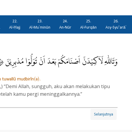
22.
23.
24.
25.
26.
ā
Al-Ḥajj
Al-Mu'minūn
An-Nūr
Al-Furqān
Asy-Syu‘arā'
وَتَاللّٰهِ لَاَكِيْدَنَّ اَصْنَامَكُمْ بَعْدَ اَنْ تُوَلُّوْا مُدْبِرِيْنَ ٥٧
 tuwallū mudbirīn(a).
,) “Demi Allah, sungguh, aku akan melakukan tipu
etelah kamu pergi meninggalkannya.”
Selanjutnya