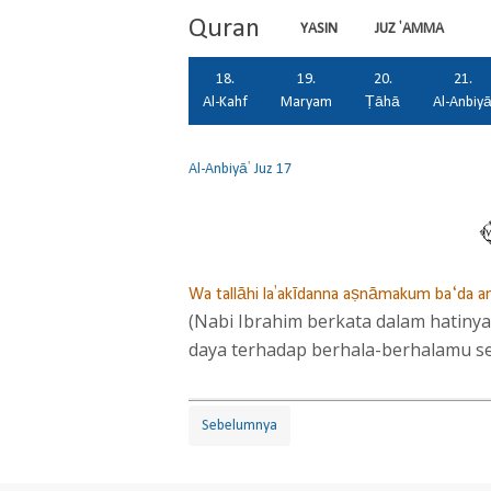
Quran
YASIN
JUZ 'AMMA
18.
19.
20.
21.
Al-Kahf
Maryam
Ṭāhā
Al-Anbiy
Al-Anbiyā'
Juz 17
Wa tallāhi la'akīdanna aṣnāmakum ba‘da an
(Nabi Ibrahim berkata dalam hatinya
daya terhadap berhala-berhalamu s
Sebelumnya