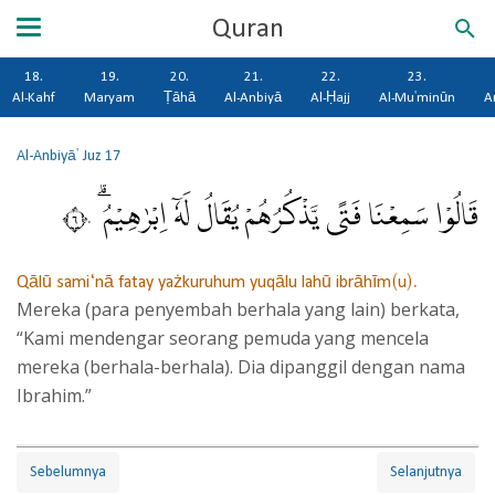
Quran
18.
19.
20.
21.
22.
23.
Al-Kahf
Maryam
Ṭāhā
Al-Anbiyā
Al-Ḥajj
Al-Mu'minūn
A
Al-Anbiyā'
Juz 17
قَالُوْا سَمِعْنَا فَتًى يَّذْكُرُهُمْ يُقَالُ لَهٗٓ اِبْرٰهِيْمُ ۗ ٦٠
Qālū sami‘nā fatay yażkuruhum yuqālu lahū ibrāhīm(u).
Mereka (para penyembah berhala yang lain) berkata,
“Kami mendengar seorang pemuda yang mencela
mereka (berhala-berhala). Dia dipanggil dengan nama
Ibrahim.”
Sebelumnya
Selanjutnya