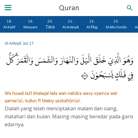
Quran
18.
19.
20.
21.
22.
23.
Al-Kahf
Maryam
Ṭāhā
Al-Anbiyā
Al-Ḥajj
Al-Mu'minūn
A
Al-Anbiyā'
Juz 17
وَهُوَ الَّذِيْ خَلَقَ الَّيْلَ وَالنَّهَارَ وَالشَّمْسَ وَالْقَمَرَۗ كُلٌّ
فِيْ فَلَكٍ يَّسْبَحُوْنَ ٣٣
Wa huwal-lażī khalaqal-laila wan-nahāra wasy-syamsa wal-
qamar(a), kullun fī falakiy yasbaḥūn(a).
Dialah yang telah menciptakan malam dan siang,
matahari dan bulan. Masing-masing beredar pada garis
edarnya.