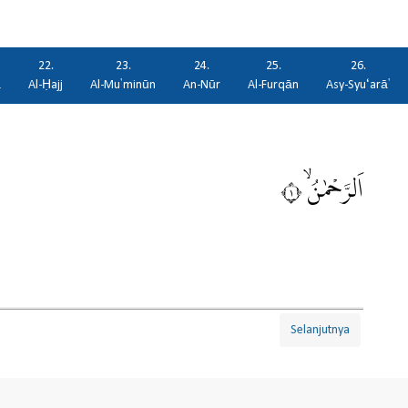
22.
23.
24.
25.
26.
ā
Al-Ḥajj
Al-Mu'minūn
An-Nūr
Al-Furqān
Asy-Syu‘arā'
اَلرَّحْمٰنُۙ ١
Selanjutnya