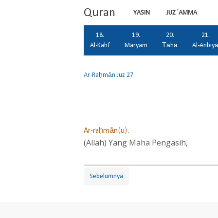
Quran
YASIN
JUZ 'AMMA
18.
19.
20.
21.
Al-Kahf
Maryam
Ṭāhā
Al-Anbiy
Ar-Raḥmān
Juz 27
Ar-raḥmān(u).
(Allah) Yang Maha Pengasih,
Sebelumnya