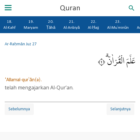
Quran
18.
19.
20.
21.
22.
23.
Al-Kahf
Maryam
Ṭāhā
Al-Anbiyā
Al-Ḥajj
Al-Mu'minūn
A
Ar-Raḥmān
Juz 27
عَلَّمَ الْقُرْاٰنَۗ ٢
‘Allamal-qur'ān(a).
telah mengajarkan Al-Qur’an.
Sebelumnya
Selanjutnya