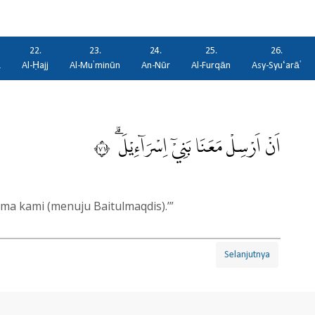
22.
23.
24.
25.
26.
ā
Al-Ḥajj
Al-Mu'minūn
An-Nūr
Al-Furqān
Asy-Syu‘arā'
اَنْ اَرْسِلْ مَعَنَا بَنِيْٓ اِسْرَاۤءِيْلَ ۗ ١٧
ama kami (menuju Baitulmaqdis).’”
Selanjutnya