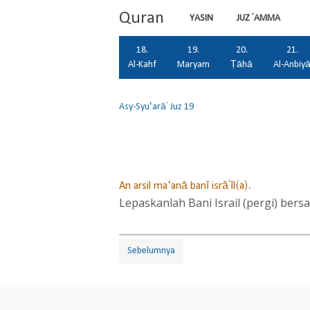
Quran
YASIN
JUZ 'AMMA
18.
19.
20.
21.
Al-Kahf
Maryam
Ṭāhā
Al-Anbiy
Asy-Syu‘arā'
Juz 19
An arsil ma‘anā banī isrā'īl(a).
Lepaskanlah Bani Israil (pergi) bers
Sebelumnya