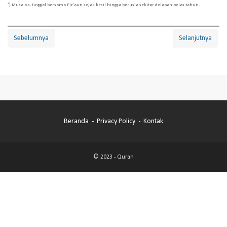
*) Musa a.s. tinggal bersama Fir‘aun sejak kecil hingga berusia sekitar delapan belas tahun.
Sebelumnya
Selanjutnya
Beranda
Privacy Policy
Kontak
© 2023 -
Quran