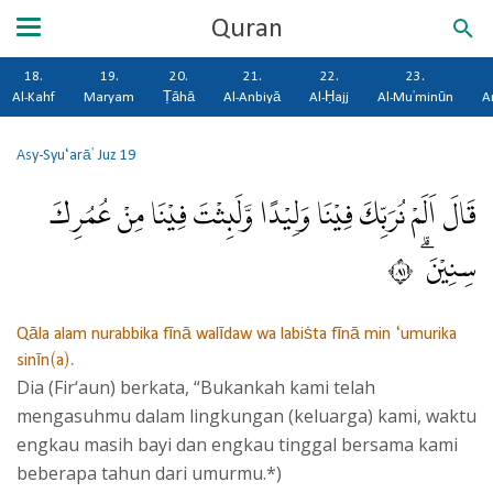
Quran
18.
19.
20.
21.
22.
23.
Al-Kahf
Maryam
Ṭāhā
Al-Anbiyā
Al-Ḥajj
Al-Mu'minūn
A
Asy-Syu‘arā'
Juz 19
قَالَ اَلَمْ نُرَبِّكَ فِيْنَا وَلِيْدًا وَّلَبِثْتَ فِيْنَا مِنْ عُمُرِكَ
سِنِيْنَ ۗ ١٨
Qāla alam nurabbika fīnā walīdaw wa labiṡta fīnā min ‘umurika
sinīn(a).
Dia (Fir‘aun) berkata, “Bukankah kami telah
mengasuhmu dalam lingkungan (keluarga) kami, waktu
engkau masih bayi dan engkau tinggal bersama kami
beberapa tahun dari umurmu.*)