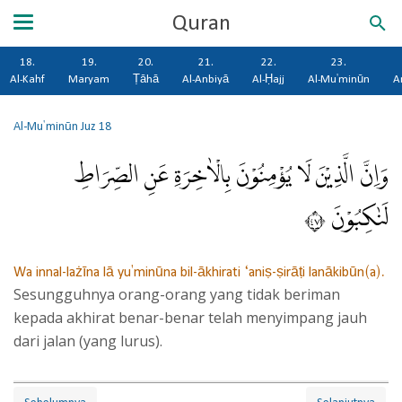
Quran
18.
19.
20.
21.
22.
23.
Al-Kahf
Maryam
Ṭāhā
Al-Anbiyā
Al-Ḥajj
Al-Mu'minūn
A
Al-Mu'minūn
Juz 18
وَاِنَّ الَّذِيْنَ لَا يُؤْمِنُوْنَ بِالْاٰخِرَةِ عَنِ الصِّرَاطِ
لَنٰكِبُوْنَ ٧٤
Wa innal-lażīna lā yu'minūna bil-ākhirati ‘aniṣ-ṣirāṭi lanākibūn(a).
Sesungguhnya orang-orang yang tidak beriman
kepada akhirat benar-benar telah menyimpang jauh
dari jalan (yang lurus).