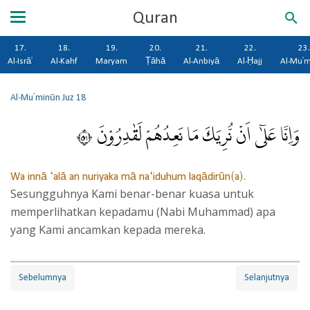
Quran
17.
18.
19.
20.
21.
22.
23.
Al-Isrā'
Al-Kahf
Maryam
Ṭāhā
Al-Anbiyā
Al-Ḥajj
Al-Mu'
Al-Mu'minūn
Juz 18
وَاِنَّا عَلٰٓى اَنْ نُّرِيَكَ مَا نَعِدُهُمْ لَقٰدِرُوْنَ ٩٥
Wa innā ‘alā an nuriyaka mā na‘iduhum laqādirūn(a).
Sesungguhnya Kami benar-benar kuasa untuk
memperlihatkan kepadamu (Nabi Muhammad) apa
yang Kami ancamkan kepada mereka.
Sebelumnya
Selanjutnya