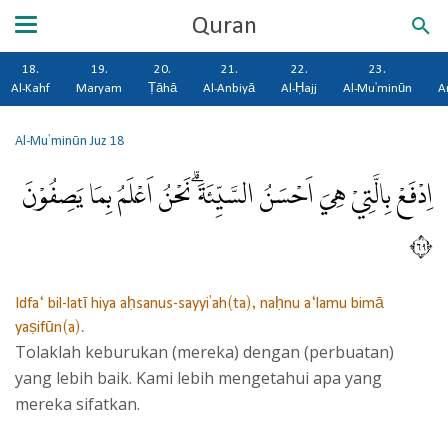
Quran
18.
19.
20.
21.
22.
23.
Al-Kahf
Maryam
Ṭāhā
Al-Anbiyā
Al-Ḥajj
Al-Mu'minūn
A
Al-Mu'minūn
Juz 18
اِدْفَعْ بِالَّتِيْ هِيَ اَحْسَنُ السَّيِّئَةَۗ نَحْنُ اَعْلَمُ بِمَا يَصِفُوْنَ
٩٦
Idfa‘ bil-latī hiya aḥsanus-sayyi'ah(ta), naḥnu a‘lamu bimā
yaṣifūn(a).
Tolaklah keburukan (mereka) dengan (perbuatan)
yang lebih baik. Kami lebih mengetahui apa yang
mereka sifatkan.