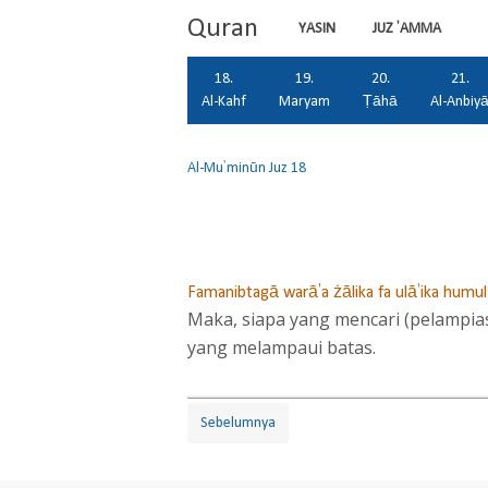
Quran
YASIN
JUZ 'AMMA
18.
19.
20.
21.
Al-Kahf
Maryam
Ṭāhā
Al-Anbiy
Al-Mu'minūn
Juz 18
Famanibtagā warā'a żālika fa ulā'ika humu
Maka, siapa yang mencari (pelampias
yang melampaui batas.
Sebelumnya