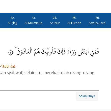
22.
23.
24.
25.
26.
ā
Al-Ḥajj
Al-Mu'minūn
An-Nūr
Al-Furqān
Asy-Syu‘arā'
فَمَنِ ابْتَغٰى وَرَاۤءَ ذٰلِكَ فَاُولٰۤىِٕكَ هُمُ الْعَادُوْنَ ۚ ٧
l-‘ādūn(a).
an syahwat) selain itu, mereka itulah orang-orang
Selanjutnya